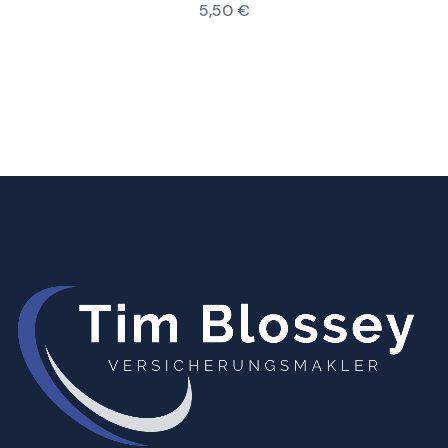
5,50
€